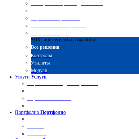
Электронные архивы для бизнеса
RKIT Корпоративный портал
Управление проектами
Управление совещаниями
Внутренний аудит
SDK: инструменты разработки
Все решения
Контролы
Утилиты
Модули
Услуги
Услуги
Разработка и внедрение решений
Техническая поддержка
Обучение Docsvision
Технический аудит системы Docsvision
Портфолио
Портфолио
Проекты
Отзывы
Клиенты