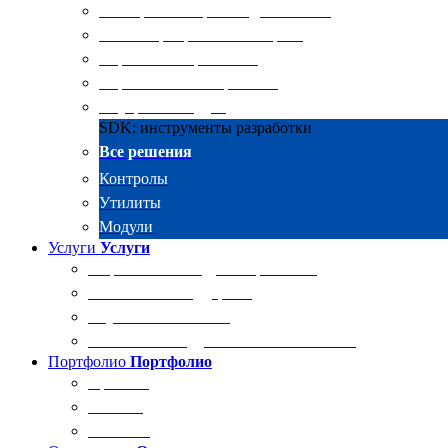
Электронные архивы для бизнеса
RKIT Корпоративный портал
Управление проектами
Управление совещаниями
Внутренний аудит
SDK: инструменты разработки
Все решения
Контролы
Утилиты
Модули
Услуги
Услуги
Разработка и внедрение решений
Техническая поддержка
Обучение Docsvision
Технический аудит системы Docsvision
Портфолио
Портфолио
Проекты
Отзывы
Клиенты