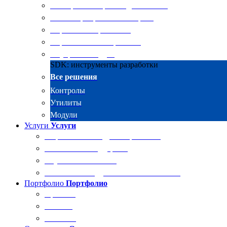
Электронные архивы для бизнеса
RKIT Корпоративный портал
Управление проектами
Управление совещаниями
Внутренний аудит
SDK: инструменты разработки
Все решения
Контролы
Утилиты
Модули
Услуги
Услуги
Разработка и внедрение решений
Техническая поддержка
Обучение Docsvision
Технический аудит системы Docsvision
Портфолио
Портфолио
Проекты
Отзывы
Клиенты