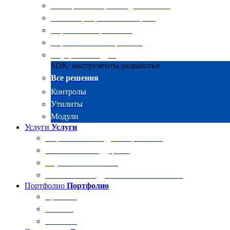
Электронные архивы для бизнеса
RKIT Корпоративный портал
Управление проектами
Управление совещаниями
Внутренний аудит
SDK: инструменты разработки
Все решения
Контролы
Утилиты
Модули
Услуги
Услуги
Разработка и внедрение решений
Техническая поддержка
Обучение Docsvision
Технический аудит системы Docsvision
Портфолио
Портфолио
Проекты
Отзывы
Клиенты