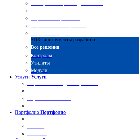
Электронные архивы для бизнеса
RKIT Корпоративный портал
Управление проектами
Управление совещаниями
Внутренний аудит
SDK: инструменты разработки
Все решения
Контролы
Утилиты
Модули
Услуги
Услуги
Разработка и внедрение решений
Техническая поддержка
Обучение Docsvision
Технический аудит системы Docsvision
Портфолио
Портфолио
Проекты
Отзывы
Клиенты