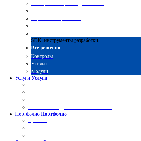
Электронные архивы для бизнеса
RKIT Корпоративный портал
Управление проектами
Управление совещаниями
Внутренний аудит
SDK: инструменты разработки
Все решения
Контролы
Утилиты
Модули
Услуги
Услуги
Разработка и внедрение решений
Техническая поддержка
Обучение Docsvision
Технический аудит системы Docsvision
Портфолио
Портфолио
Проекты
Отзывы
Клиенты