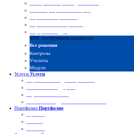
Электронные архивы для бизнеса
RKIT Корпоративный портал
Управление проектами
Управление совещаниями
Внутренний аудит
SDK: инструменты разработки
Все решения
Контролы
Утилиты
Модули
Услуги
Услуги
Разработка и внедрение решений
Техническая поддержка
Обучение Docsvision
Технический аудит системы Docsvision
Портфолио
Портфолио
Проекты
Отзывы
Клиенты