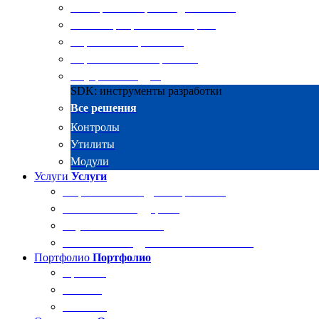
Электронные архивы для бизнеса
RKIT Корпоративный портал
Управление проектами
Управление совещаниями
Внутренний аудит
SDK: инструменты разработки
Все решения
Контролы
Утилиты
Модули
Услуги
Услуги
Разработка и внедрение решений
Техническая поддержка
Обучение Docsvision
Технический аудит системы Docsvision
Портфолио
Портфолио
Проекты
Отзывы
Клиенты