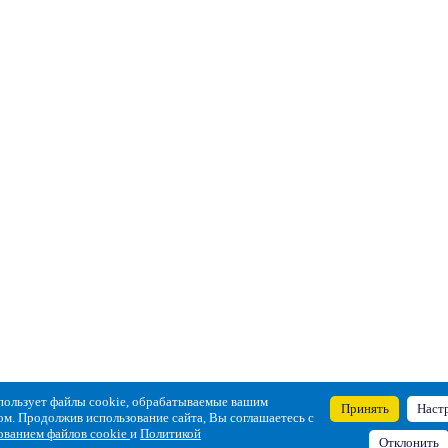
пользует файлы cookie, обрабатываемые вашим
Принять
Наст
ом. Продолжив использование сайта, Вы соглашаетесь с
ованием файлов cookie
и
Политикой
Отклонить