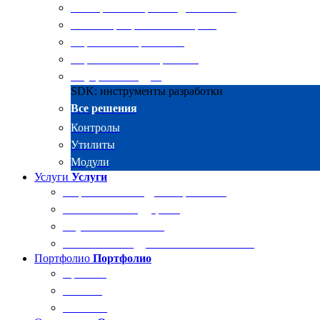
Электронные архивы для бизнеса
RKIT Корпоративный портал
Управление проектами
Управление совещаниями
Внутренний аудит
SDK: инструменты разработки
Все решения
Контролы
Утилиты
Модули
Услуги
Услуги
Разработка и внедрение решений
Техническая поддержка
Обучение Docsvision
Технический аудит системы Docsvision
Портфолио
Портфолио
Проекты
Отзывы
Клиенты