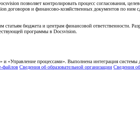
ocsvision позволяет контролировать процесс согласования, целе
ion договоров и финансово-хозяйственных документов по ним 
м статьям бюджета и центрам финансовой ответственности. Раз
ествующей программы в Docsvision.
» и «Управление процессами». Выполнена интеграция системы д
e-файлов
Сведения об образовательной организации
Сведения о