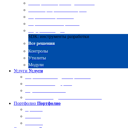
Электронные архивы для бизнеса
RKIT Корпоративный портал
Управление проектами
Управление совещаниями
Внутренний аудит
SDK: инструменты разработки
Все решения
Контролы
Утилиты
Модули
Услуги
Услуги
Разработка и внедрение решений
Техническая поддержка
Обучение Docsvision
Технический аудит системы Docsvision
Портфолио
Портфолио
Проекты
Отзывы
Клиенты