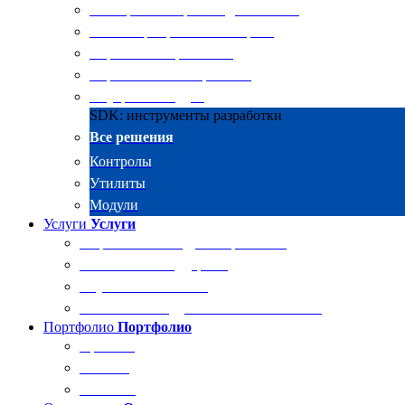
Электронные архивы для бизнеса
RKIT Корпоративный портал
Управление проектами
Управление совещаниями
Внутренний аудит
SDK: инструменты разработки
Все решения
Контролы
Утилиты
Модули
Услуги
Услуги
Разработка и внедрение решений
Техническая поддержка
Обучение Docsvision
Технический аудит системы Docsvision
Портфолио
Портфолио
Проекты
Отзывы
Клиенты