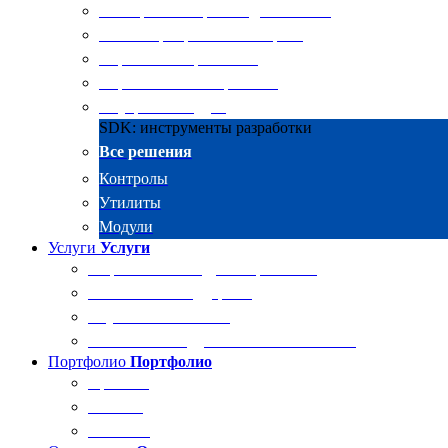
Электронные архивы для бизнеса
RKIT Корпоративный портал
Управление проектами
Управление совещаниями
Внутренний аудит
SDK: инструменты разработки
Все решения
Контролы
Утилиты
Модули
Услуги
Услуги
Разработка и внедрение решений
Техническая поддержка
Обучение Docsvision
Технический аудит системы Docsvision
Портфолио
Портфолио
Проекты
Отзывы
Клиенты