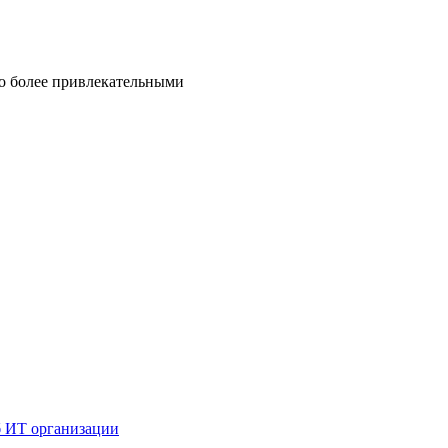
но более привлекательными
б ИТ организации