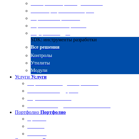
Электронные архивы для бизнеса
RKIT Корпоративный портал
Управление проектами
Управление совещаниями
Внутренний аудит
SDK: инструменты разработки
Все решения
Контролы
Утилиты
Модули
Услуги
Услуги
Разработка и внедрение решений
Техническая поддержка
Обучение Docsvision
Технический аудит системы Docsvision
Портфолио
Портфолио
Проекты
Отзывы
Клиенты