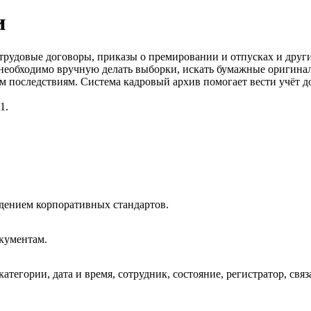
и
удовые договоры, приказы о премировании и отпусках и другие)
необходимо вручную делать выборки, искать бумажные оригинал
 последствиям. Система кадровый архив помогает вести учёт д
1.
дением корпоративных стандартов.
кументам.
тегории, дата и время, сотрудник, состояние, регистратор, свя