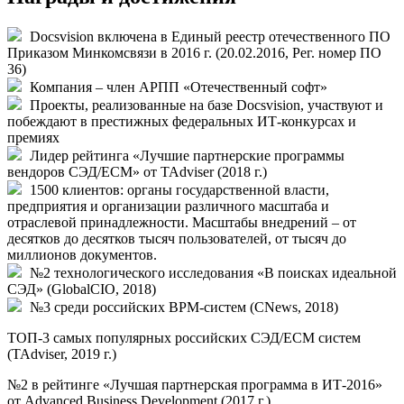
Docsvision включена в Единый реестр отечественного ПО
Приказом Минкомсвязи в 2016 г. (20.02.2016, Рег. номер ПО
36)
Компания – член АРПП «Отечественный софт»
Проекты, реализованные на базе Docsvision, участвуют и
побеждают в престижных федеральных ИТ-конкурсах и
премиях
Лидер рейтинга «Лучшие партнерские программы
вендоров СЭД/ECM» от TAdviser (2018 г.)
1500 клиентов: органы государственной власти,
предприятия и организации различного масштаба и
отраслевой принадлежности. Масштабы внедрений – от
десятков до десятков тысяч пользователей, от тысяч до
миллионов документов.
№2 технологического исследования «В поисках идеальной
СЭД» (GlobalCIO, 2018)
№3 среди российских BPM-систем (CNews, 2018)
ТОП-3
самых популярных российских СЭД/ECM систем
(TAdviser, 2019 г.)
№2
в рейтинге «Лучшая партнерская программа в ИТ-2016»
от Advanced Business Development (2017 г.)