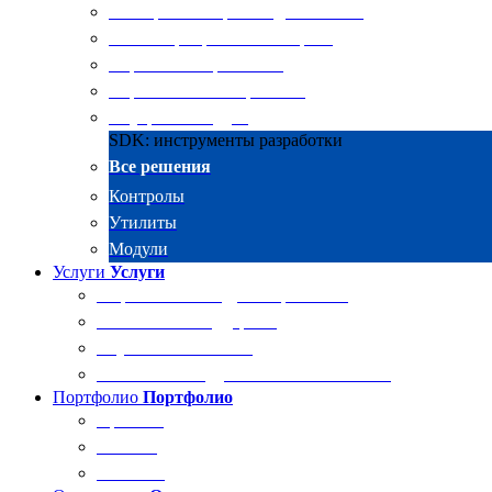
Электронные архивы для бизнеса
RKIT Корпоративный портал
Управление проектами
Управление совещаниями
Внутренний аудит
SDK: инструменты разработки
Все решения
Контролы
Утилиты
Модули
Услуги
Услуги
Разработка и внедрение решений
Техническая поддержка
Обучение Docsvision
Технический аудит системы Docsvision
Портфолио
Портфолио
Проекты
Отзывы
Клиенты