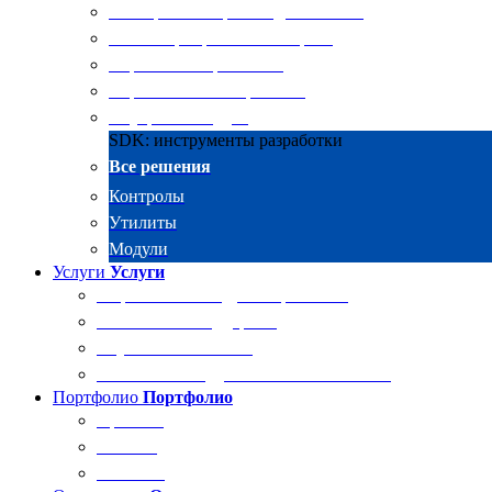
Электронные архивы для бизнеса
RKIT Корпоративный портал
Управление проектами
Управление совещаниями
Внутренний аудит
SDK: инструменты разработки
Все решения
Контролы
Утилиты
Модули
Услуги
Услуги
Разработка и внедрение решений
Техническая поддержка
Обучение Docsvision
Технический аудит системы Docsvision
Портфолио
Портфолио
Проекты
Отзывы
Клиенты