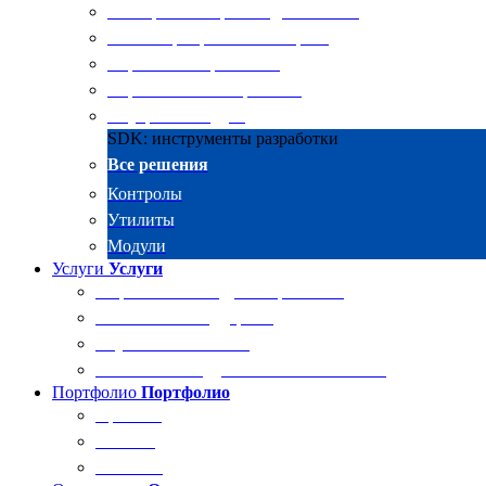
Электронные архивы для бизнеса
RKIT Корпоративный портал
Управление проектами
Управление совещаниями
Внутренний аудит
SDK: инструменты разработки
Все решения
Контролы
Утилиты
Модули
Услуги
Услуги
Разработка и внедрение решений
Техническая поддержка
Обучение Docsvision
Технический аудит системы Docsvision
Портфолио
Портфолио
Проекты
Отзывы
Клиенты