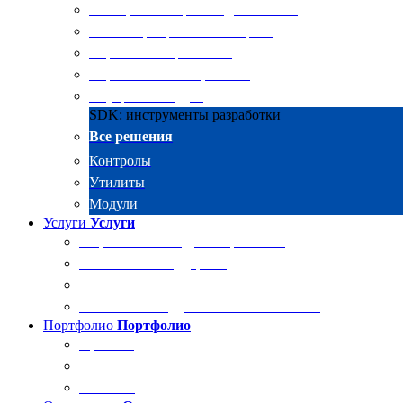
Электронные архивы для бизнеса
RKIT Корпоративный портал
Управление проектами
Управление совещаниями
Внутренний аудит
SDK: инструменты разработки
Все решения
Контролы
Утилиты
Модули
Услуги
Услуги
Разработка и внедрение решений
Техническая поддержка
Обучение Docsvision
Технический аудит системы Docsvision
Портфолио
Портфолио
Проекты
Отзывы
Клиенты