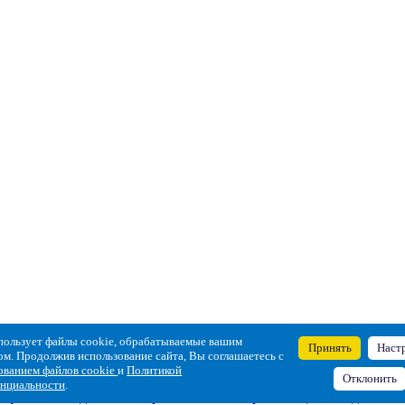
пользует файлы cookie, обрабатываемые вашим
Принять
Наст
ом. Продолжив использование сайта, Вы соглашаетесь с
ованием файлов cookie
и
Политикой
Отклонить
нциальности
.
e-файлов
Сведения об образовательной организации
Сведения о