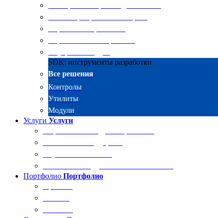
Электронные архивы для бизнеса
RKIT Корпоративный портал
Управление проектами
Управление совещаниями
Внутренний аудит
SDK: инструменты разработки
Все решения
Контролы
Утилиты
Модули
Услуги
Услуги
Разработка и внедрение решений
Техническая поддержка
Обучение Docsvision
Технический аудит системы Docsvision
Портфолио
Портфолио
Проекты
Отзывы
Клиенты