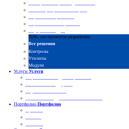
Электронные архивы для бизнеса
RKIT Корпоративный портал
Управление проектами
Управление совещаниями
Внутренний аудит
SDK: инструменты разработки
Все решения
Контролы
Утилиты
Модули
Услуги
Услуги
Разработка и внедрение решений
Техническая поддержка
Обучение Docsvision
Технический аудит системы Docsvision
Портфолио
Портфолио
Проекты
Отзывы
Клиенты