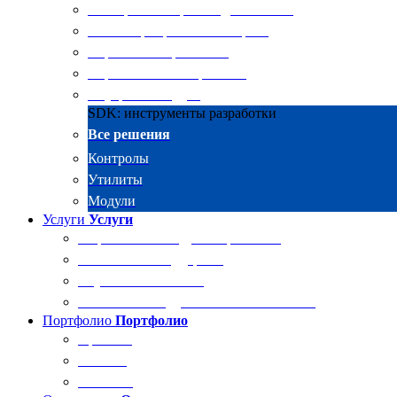
Электронные архивы для бизнеса
RKIT Корпоративный портал
Управление проектами
Управление совещаниями
Внутренний аудит
SDK: инструменты разработки
Все решения
Контролы
Утилиты
Модули
Услуги
Услуги
Разработка и внедрение решений
Техническая поддержка
Обучение Docsvision
Технический аудит системы Docsvision
Портфолио
Портфолио
Проекты
Отзывы
Клиенты