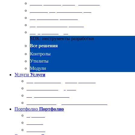
Электронные архивы для бизнеса
RKIT Корпоративный портал
Управление проектами
Управление совещаниями
Внутренний аудит
SDK: инструменты разработки
Все решения
Контролы
Утилиты
Модули
Услуги
Услуги
Разработка и внедрение решений
Техническая поддержка
Обучение Docsvision
Технический аудит системы Docsvision
Портфолио
Портфолио
Проекты
Отзывы
Клиенты