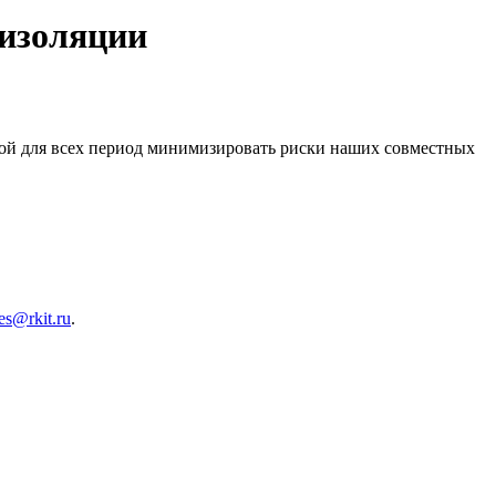
оизоляции
стой для всех период минимизировать риски наших совместных
les@rkit.ru
.