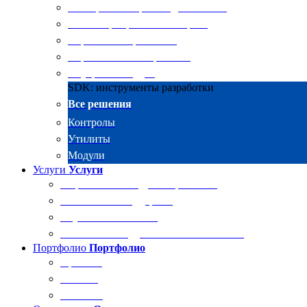
Электронные архивы для бизнеса
RKIT Корпоративный портал
Управление проектами
Управление совещаниями
Внутренний аудит
SDK: инструменты разработки
Все решения
Контролы
Утилиты
Модули
Услуги
Услуги
Разработка и внедрение решений
Техническая поддержка
Обучение Docsvision
Технический аудит системы Docsvision
Портфолио
Портфолио
Проекты
Отзывы
Клиенты