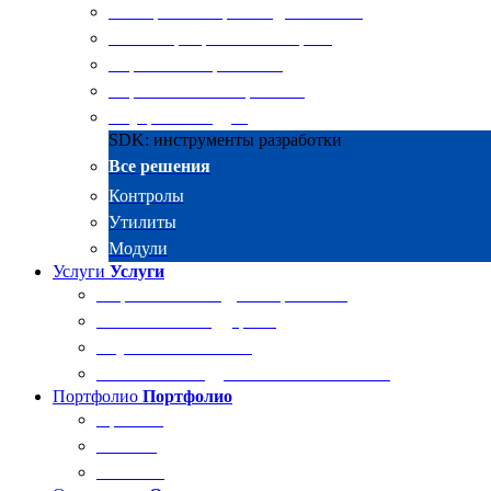
Электронные архивы для бизнеса
RKIT Корпоративный портал
Управление проектами
Управление совещаниями
Внутренний аудит
SDK: инструменты разработки
Все решения
Контролы
Утилиты
Модули
Услуги
Услуги
Разработка и внедрение решений
Техническая поддержка
Обучение Docsvision
Технический аудит системы Docsvision
Портфолио
Портфолио
Проекты
Отзывы
Клиенты