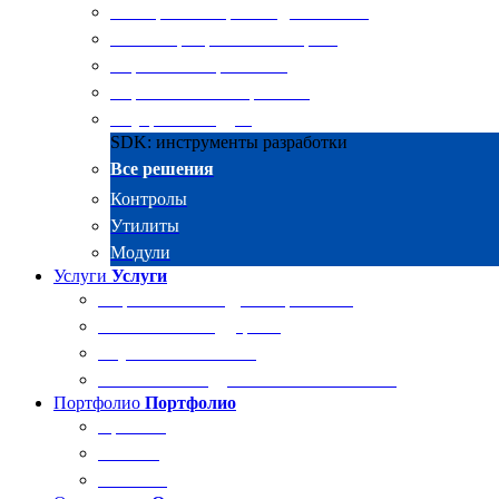
Электронные архивы для бизнеса
RKIT Корпоративный портал
Управление проектами
Управление совещаниями
Внутренний аудит
SDK: инструменты разработки
Все решения
Контролы
Утилиты
Модули
Услуги
Услуги
Разработка и внедрение решений
Техническая поддержка
Обучение Docsvision
Технический аудит системы Docsvision
Портфолио
Портфолио
Проекты
Отзывы
Клиенты