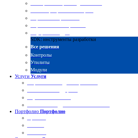
Электронные архивы для бизнеса
RKIT Корпоративный портал
Управление проектами
Управление совещаниями
Внутренний аудит
SDK: инструменты разработки
Все решения
Контролы
Утилиты
Модули
Услуги
Услуги
Разработка и внедрение решений
Техническая поддержка
Обучение Docsvision
Технический аудит системы Docsvision
Портфолио
Портфолио
Проекты
Отзывы
Клиенты