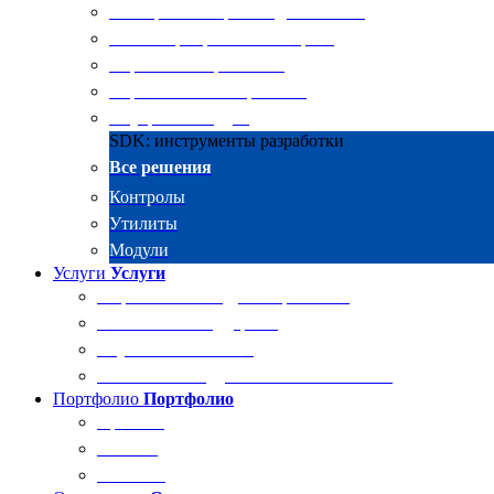
Электронные архивы для бизнеса
RKIT Корпоративный портал
Управление проектами
Управление совещаниями
Внутренний аудит
SDK: инструменты разработки
Все решения
Контролы
Утилиты
Модули
Услуги
Услуги
Разработка и внедрение решений
Техническая поддержка
Обучение Docsvision
Технический аудит системы Docsvision
Портфолио
Портфолио
Проекты
Отзывы
Клиенты