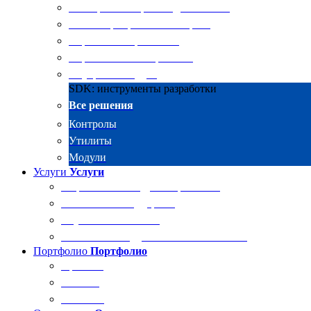
Электронные архивы для бизнеса
RKIT Корпоративный портал
Управление проектами
Управление совещаниями
Внутренний аудит
SDK: инструменты разработки
Все решения
Контролы
Утилиты
Модули
Услуги
Услуги
Разработка и внедрение решений
Техническая поддержка
Обучение Docsvision
Технический аудит системы Docsvision
Портфолио
Портфолио
Проекты
Отзывы
Клиенты