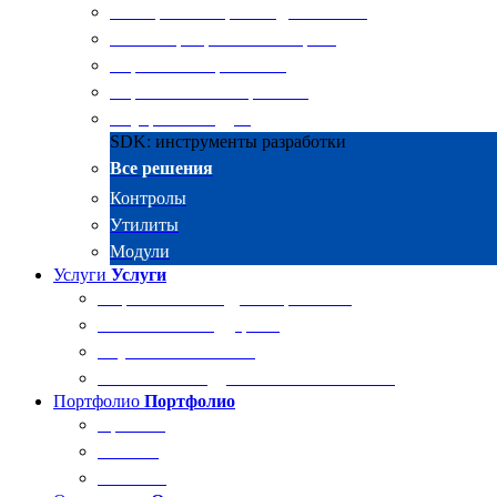
Электронные архивы для бизнеса
RKIT Корпоративный портал
Управление проектами
Управление совещаниями
Внутренний аудит
SDK: инструменты разработки
Все решения
Контролы
Утилиты
Модули
Услуги
Услуги
Разработка и внедрение решений
Техническая поддержка
Обучение Docsvision
Технический аудит системы Docsvision
Портфолио
Портфолио
Проекты
Отзывы
Клиенты