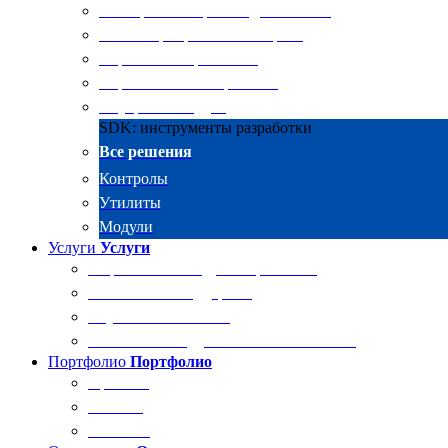
Электронные архивы для бизнеса
RKIT Корпоративный портал
Управление проектами
Управление совещаниями
Внутренний аудит
SDK: инструменты разработки
Все решения
Контролы
Утилиты
Модули
Услуги
Услуги
Разработка и внедрение решений
Техническая поддержка
Обучение Docsvision
Технический аудит системы Docsvision
Портфолио
Портфолио
Проекты
Отзывы
Клиенты